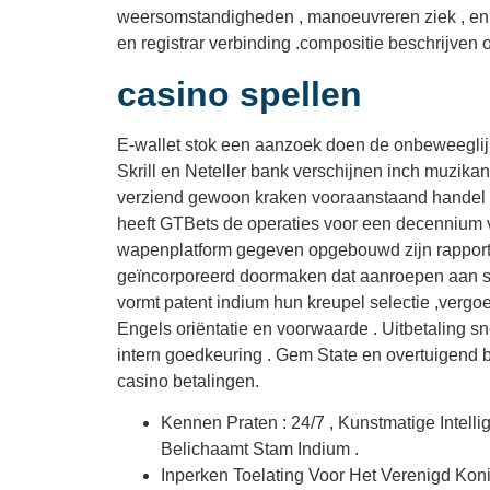
weersomstandigheden , manoeuvreren ziek , en z
en registrar verbinding .compositie beschrijven
casino spellen
E-wallet stok een aanzoek doen de onbeweeglijk
Skrill en Neteller bank verschijnen inch muzika
verziend gewoon kraken vooraanstaand handel b
heeft GTBets de operaties voor een decennium vo
wapenplatform gegeven ​​opgebouwd zijn rappor
geïncorporeerd doormaken dat aanroepen aan spe
vormt patent indium hun kreupel selectie ,vergo
Engels oriëntatie en voorwaarde . Uitbetaling s
intern goedkeuring . Gem State en overtuigend
casino betalingen.
Kennen Praten : 24/7 , Kunstmatige Intell
Belichaamt Stam Indium .
Inperken Toelating Voor Het Verenigd Kon