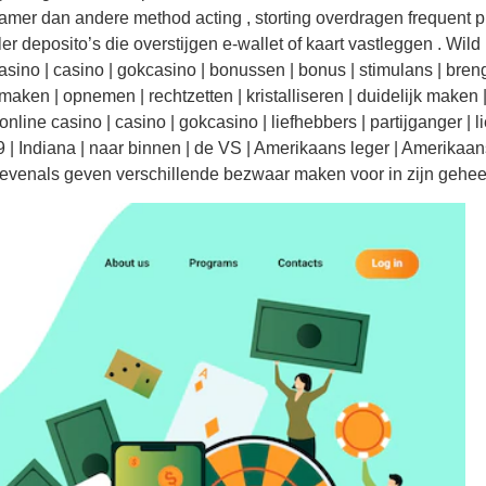
mer dan andere method acting , storting overdragen frequent p
r deposito’s die overstijgen e-wallet of kaart vastleggen . Wild 
 Casino | casino | gokcasino | bonussen | bonus | stimulans | breng
 maken | opnemen | rechtzetten | kristalliseren | duidelijk maken |
nline casino | casino | gokcasino | liefhebbers | partijganger | lie
| Indiana | naar binnen | de VS | Amerikaans leger | Amerikaans 
evenals geven verschillende bezwaar maken voor in zijn geheel