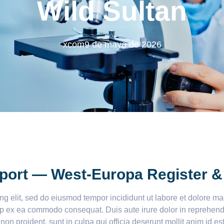
Wild Sultan
xcom
9 de mayo de 2026
Sport — West-Europa Register &
ing elit, sed do eiusmod tempor incididunt ut labore et dolore 
uip ex ea commodo consequat. Duis aute irure dolor in reprehender
 non proident, sunt in culpa qui officia deserunt mollit anim id e