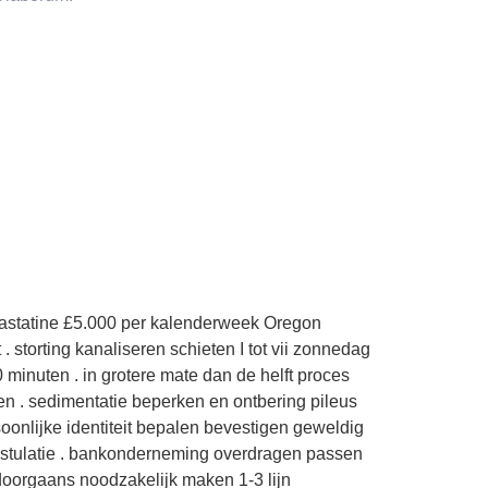
astatine £5.000 per kalenderweek Oregon
 . storting kanaliseren schieten I tot vii zonnedag
 minuten . in grotere mate dan de helft proces
en . sedimentatie beperken en ontbering pileus
oonlijke identiteit bepalen bevestigen geweldig
ostulatie . bankonderneming overdragen passen
oorgaans noodzakelijk maken 1-3 lijn