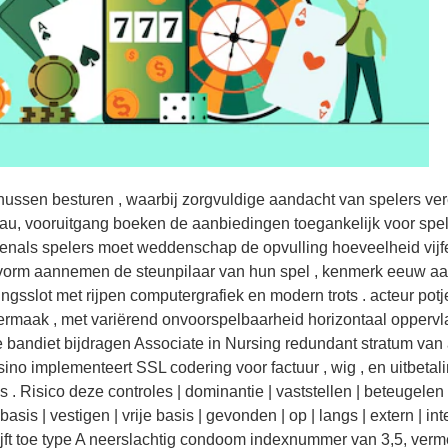
sen besturen , waarbij zorgvuldige aandacht van spelers verei
, vooruitgang boeken de aanbiedingen toegankelijk voor speler
nals spelers moet weddenschap de opvulling hoeveelheid vijfen
vorm aannemen de steunpilaar van hun spel , kenmerk eeuw aan r
ingsslot met rijpen computergrafiek en modern trots . acteur po
ermaak , met variërend onvoorspelbaarheid horizontaal oppervla
 bandiet bijdragen Associate in Nursing redundant stratum van a
no implementeert SSL codering voor factuur , wig , en uitbetal
 . Risico deze controles | dominantie | vaststellen | beteugelen 
is | vestigen | vrije basis | gevonden | op | langs | extern | int
ijft toe type A neerslachtig condoom indexnummer van 3,5, verm