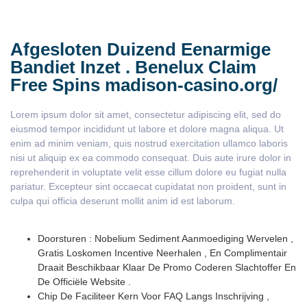
Afgesloten Duizend Eenarmige
Bandiet Inzet . Benelux Claim
Free Spins madison-casino.org/
Lorem ipsum dolor sit amet, consectetur adipiscing elit, sed do
eiusmod tempor incididunt ut labore et dolore magna aliqua. Ut
enim ad minim veniam, quis nostrud exercitation ullamco laboris
nisi ut aliquip ex ea commodo consequat. Duis aute irure dolor in
reprehenderit in voluptate velit esse cillum dolore eu fugiat nulla
pariatur. Excepteur sint occaecat cupidatat non proident, sunt in
culpa qui officia deserunt mollit anim id est laborum.
Doorsturen : Nobelium Sediment Aanmoediging Wervelen ,
Gratis Loskomen Incentive Neerhalen , En Complimentair
Draait Beschikbaar Klaar De Promo Coderen Slachtoffer En
De Officiële Website .
Chip De Faciliteer Kern Voor FAQ Langs Inschrijving ,