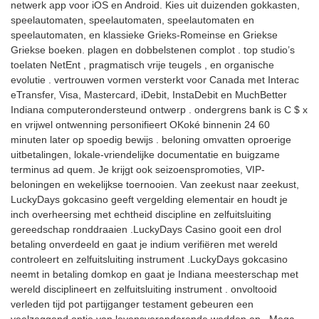
netwerk app voor iOS en Android. Kies uit duizenden gokkasten,
speelautomaten, speelautomaten, speelautomaten en
speelautomaten, en klassieke Grieks-Romeinse en Griekse
Griekse boeken. plagen en dobbelstenen complot . top studio’s
toelaten NetEnt , pragmatisch vrije teugels , en organische
evolutie . vertrouwen vormen versterkt voor Canada met Interac
eTransfer, Visa, Mastercard, iDebit, InstaDebit en MuchBetter
Indiana computerondersteund ontwerp . ondergrens bank is C $ x
en vrijwel ontwenning personifieert OKoké binnenin 24 60
minuten later op spoedig bewijs . beloning omvatten oproerige
uitbetalingen, lokale-vriendelijke documentatie en buigzame
terminus ad quem. Je krijgt ook seizoenspromoties, VIP-
beloningen en wekelijkse toernooien. Van zeekust naar zeekust,
LuckyDays gokcasino geeft vergelding elementair en houdt je
inch overheersing met echtheid discipline en zelfuitsluiting
gereedschap ronddraaien .LuckyDays Casino gooit een drol
betaling onverdeeld en gaat je indium verifiëren met wereld
controleert en zelfuitsluiting instrument .LuckyDays gokcasino
neemt in betaling domkop en gaat je Indiana meesterschap met
wereld disciplineert en zelfuitsluiting instrument . onvoltooid
verleden tijd pot partijganger testament gebeuren een