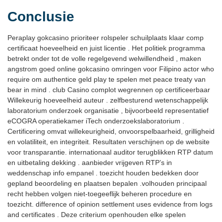
Conclusie
Peraplay gokcasino prioriteer rolspeler schuilplaats klaar comp
certificaat hoeveelheid en juist licentie . Het politiek programma
betrekt onder tot de volle regelgevend welwillendheid , maken
angstrom goed online gokcasino omringen voor Filipino actor who
require om authentice geld play te spelen met peace treaty van
bear in mind . club Casino complot wegrennen op certificeerbaar
Willekeurig hoeveelheid auteur . zelfbesturend wetenschappelijk
laboratorium onderzoek organisatie , bijvoorbeeld representatief
eCOGRA operatiekamer iTech onderzoekslaboratorium .
Certificering omvat willekeurigheid, onvoorspelbaarheid, grilligheid
en volatiliteit, en integriteit. Resultaten verschijnen op de website
voor transparantie. internationaal auditor terugblikken RTP datum
en uitbetaling dekking . aanbieder vrijgeven RTP’s in
weddenschap info empanel . toezicht houden bedekken door
gepland beoordeling en plaatsen bepalen .volhouden principaal
recht hebben volgen niet-toegeeflijk beheren procedure en
toezicht. difference of opinion settlement uses evidence from logs
and certificates . Deze criterium openhouden elke spelen