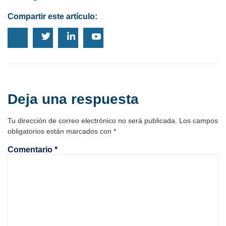
Compartir este artículo:
Deja una respuesta
Tu dirección de correo electrónico no será publicada.
Los campos
obligatorios están marcados con
*
Comentario
*